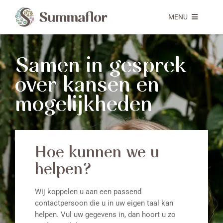
Ga
naar
MENU
inhoud
RETAILPARTNER
Samen in gesprek
over kansen en
ETAILPARTNER
mogelijkheden
DUURZAAMHEID
OVER SUMMAFLOR
Hoe kunnen we u
helpen?
CONTACT
Wij koppelen u aan een passend
contactpersoon die u in uw eigen taal kan
WEBSHOP
helpen. Vul uw gegevens in, dan hoort u zo